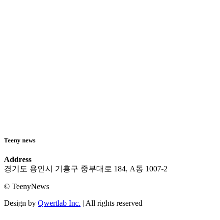
Teeny news
Address
경기도 용인시 기흥구 중부대로 184, A동 1007-2
© TeenyNews
Design by
Qwertlab Inc.
| All rights reserved