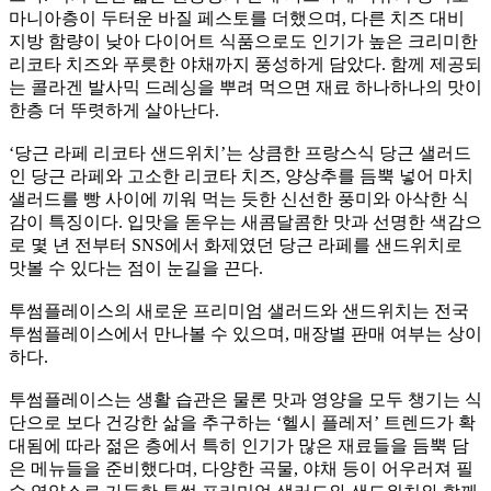
마니아층이 두터운 바질 페스토를 더했으며, 다른 치즈 대비
지방 함량이 낮아 다이어트 식품으로도 인기가 높은 크리미한
리코타 치즈와 푸릇한 야채까지 풍성하게 담았다. 함께 제공되
는 콜라겐 발사믹 드레싱을 뿌려 먹으면 재료 하나하나의 맛이
한층 더 뚜렷하게 살아난다.
‘당근 라페 리코타 샌드위치’는 상큼한 프랑스식 당근 샐러드
인 당근 라페와 고소한 리코타 치즈, 양상추를 듬뿍 넣어 마치
샐러드를 빵 사이에 끼워 먹는 듯한 신선한 풍미와 아삭한 식
감이 특징이다. 입맛을 돋우는 새콤달콤한 맛과 선명한 색감으
로 몇 년 전부터 SNS에서 화제였던 당근 라페를 샌드위치로
맛볼 수 있다는 점이 눈길을 끈다.
투썸플레이스의 새로운 프리미엄 샐러드와 샌드위치는 전국
투썸플레이스에서 만나볼 수 있으며, 매장별 판매 여부는 상이
하다.
투썸플레이스는 생활 습관은 물론 맛과 영양을 모두 챙기는 식
단으로 보다 건강한 삶을 추구하는 ‘헬시 플레저’ 트렌드가 확
대됨에 따라 젊은 층에서 특히 인기가 많은 재료들을 듬뿍 담
은 메뉴들을 준비했다며, 다양한 곡물, 야채 등이 어우러져 필