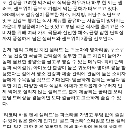
로 건강을 고려한 먹거리로 식탁을 채우거나 하루 한 끼는 샐
러드, 샌드위치 등으로 가볍게 먹는 문화가 떠오르고 있다.
SNS에서도 섬유질이 풍부한 채소, 저지방, 저탄수 식단으로
맛도 건강도 챙기는 식사 메뉴를 공유하는 사람들이 많아지는
가운데 투썸플레이스는 맛있고 부담 적은 식사를 즐기고픈 소
비자를 위해 여러 가지 곡물과 신선한 채소, 균형 잡힌 단백질
까지 풍성하게 담은 샐러드와 샌드위치 3종을 선보인다.
먼저 ‘멀티 그레인 치킨 샐러드’는 퀴노아와 병아리콩, 쿠스쿠
스 등 건강한 곡물과 단백질이 풍부한 그릴드 치킨이 들어가
몸에 필요한 영양소를 골고루 챙길 수 있는 메뉴다. 특히 단백
질과 식이섬유, 아미노산 함량이 높은 퀴노아와 병아리콩을 활
용했다는 점에서 평소 건강과 체중 관리에 관심이 높은 소비자
들에게 주목받을 것으로 기대된다. 탱글하게 씹히는 곡물과 담
백한 치킨, 다양한 색과 식감의 야채가 조화롭게 어우러져 언
제 먹어도 질리지 않는 샐러드로, 함께 제공되는 콜라겐 오리
엔탈 드레싱을 곁들이면 보다 깔끔하고 고소하게 즐길 수 있
다.
‘리코타 바질 펜네 샐러드’는 파스타를 가볍고 부담 없이 즐길
수 있어 젊은 층에게 인기인 ‘콜드 파스타’ 스타일로 만든 샐러
드다. 먹기 편한 짧은 원통형의 펜네 파스타에 특유의 풍미로