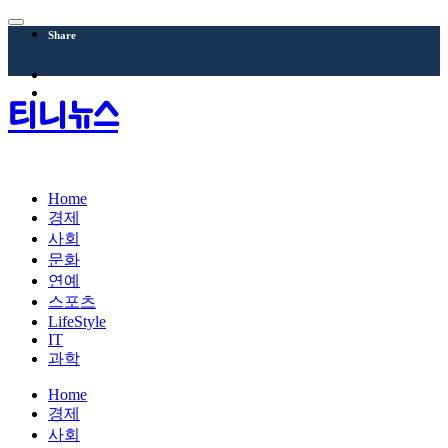
Share
티니뉴스
Home
경제
사회
문화
연예
스포츠
LifeStyle
IT
과학
Home
경제
사회