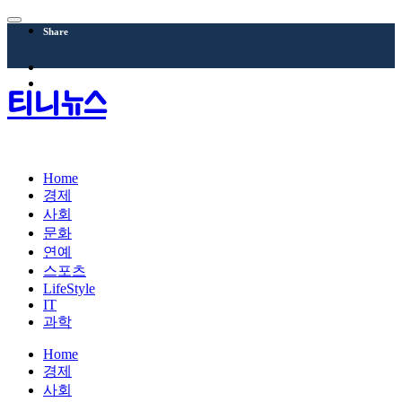
Share
티니뉴스
Home
경제
사회
문화
연예
스포츠
LifeStyle
IT
과학
Home
경제
사회