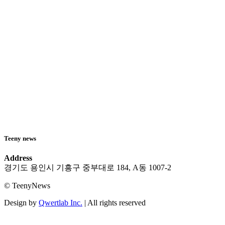
Teeny news
Address
경기도 용인시 기흥구 중부대로 184, A동 1007-2
© TeenyNews
Design by
Qwertlab Inc.
| All rights reserved