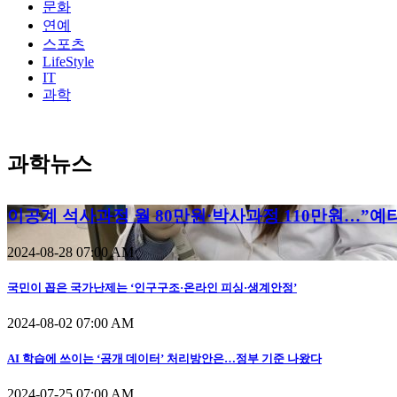
문화
연예
스포츠
LifeStyle
IT
과학
과학뉴스
이공계 석사과정 월 80만원·박사과정 110만원…”예
2024-08-28 07:00 AM
국민이 꼽은 국가난제는 ‘인구구조·온라인 피싱·생계안정’
2024-08-02 07:00 AM
AI 학습에 쓰이는 ‘공개 데이터’ 처리방안은…정부 기준 나왔다
2024-07-25 07:00 AM