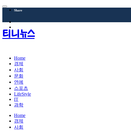
Share
티니뉴스
Home
경제
사회
문화
연예
스포츠
LifeStyle
IT
과학
Home
경제
사회