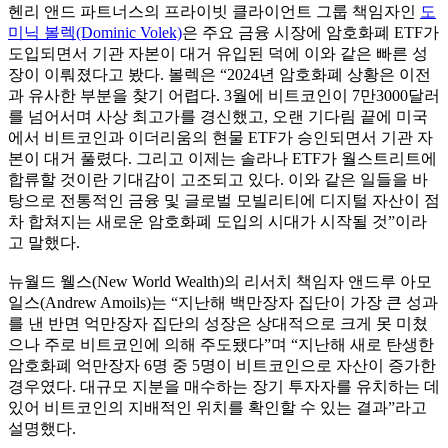
헨리 앤드 파트너스의 프라이빗 클라이언트 그룹 책임자인
도
미닉 볼렉(Dominic Volek)
은 주요 금융 시장에 암호화폐 ETF가
도입되면서 기관 자본이 대거 유입된 덕에 이와 같은 빠른 성
장이 이뤄졌다고 봤다. 볼렉은 “2024년 암호화폐 상황은 이전
과 유사한 부분을 찾기 어렵다. 3월에 비트코인이 7만3000달러
를 넘어서며 사상 최고가를 경신했고, 오랜 기다림 끝에 미국
에서 비트코인과 이더리움의 현물 ETF가 승인되면서 기관 자
본이 대거 풀렸다. 그리고 이제는 솔라나 ETF가 월스트리트에
합류할 것이란 기대감이 고조되고 있다. 이와 같은 일들을 바
탕으로 전통적인 금융 및 글로벌 모빌리티에 디지털 자산이 점
차 합쳐지는 새로운 암호화폐 도입의 시대가 시작될 것”이라
고 말했다.
뉴월드 웰스(New World Wealth)의 리서치 책임자 앤드루 아모
일스(Andrew Amoils)는 “지난해 백만장자 집단이 가장 큰 성과
를 낸 반면 억만장자 집단의 성장은 상대적으로 크게 못 미쳤
으나 주로 비트코인에 의해 주도됐다”며 “지난해 새로 탄생한
암호화폐 억만장자 6명 중 5명이 비트코인으로 자산이 증가한
경우였다. 대규모 지분을 매수하는 장기 투자자를 유치하는 데
있어 비트코인의 지배적인 위치를 확인할 수 있는 결과”라고
설명했다.