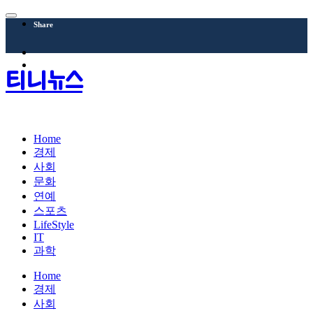
Share
티니뉴스
Home
경제
사회
문화
연예
스포츠
LifeStyle
IT
과학
Home
경제
사회