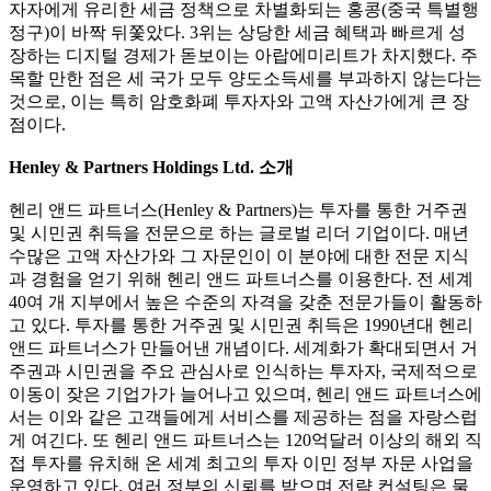
자자에게 유리한 세금 정책으로 차별화되는 홍콩(중국 특별행
정구)이 바짝 뒤쫓았다. 3위는 상당한 세금 혜택과 빠르게 성
장하는 디지털 경제가 돋보이는 아랍에미리트가 차지했다. 주
목할 만한 점은 세 국가 모두 양도소득세를 부과하지 않는다는
것으로, 이는 특히 암호화폐 투자자와 고액 자산가에게 큰 장
점이다.
Henley & Partners Holdings Ltd. 소개
헨리 앤드 파트너스(Henley & Partners)는 투자를 통한 거주권
및 시민권 취득을 전문으로 하는 글로벌 리더 기업이다. 매년
수많은 고액 자산가와 그 자문인이 이 분야에 대한 전문 지식
과 경험을 얻기 위해 헨리 앤드 파트너스를 이용한다. 전 세계
40여 개 지부에서 높은 수준의 자격을 갖춘 전문가들이 활동하
고 있다. 투자를 통한 거주권 및 시민권 취득은 1990년대 헨리
앤드 파트너스가 만들어낸 개념이다. 세계화가 확대되면서 거
주권과 시민권을 주요 관심사로 인식하는 투자자, 국제적으로
이동이 잦은 기업가가 늘어나고 있으며, 헨리 앤드 파트너스에
서는 이와 같은 고객들에게 서비스를 제공하는 점을 자랑스럽
게 여긴다. 또 헨리 앤드 파트너스는 120억달러 이상의 해외 직
접 투자를 유치해 온 세계 최고의 투자 이민 정부 자문 사업을
운영하고 있다. 여러 정부의 신뢰를 받으며 전략 컨설팅은 물