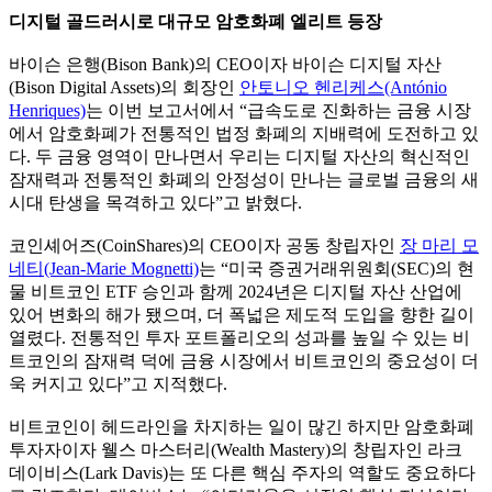
디지털 골드러시로 대규모 암호화폐 엘리트 등장
바이슨 은행(Bison Bank)의 CEO이자 바이슨 디지털 자산
(Bison Digital Assets)의 회장인
안토니오 헨리케스(António
Henriques)
는 이번 보고서에서 “급속도로 진화하는 금융 시장
에서 암호화폐가 전통적인 법정 화폐의 지배력에 도전하고 있
다. 두 금융 영역이 만나면서 우리는 디지털 자산의 혁신적인
잠재력과 전통적인 화폐의 안정성이 만나는 글로벌 금융의 새
시대 탄생을 목격하고 있다”고 밝혔다.
코인셰어즈(CoinShares)의 CEO이자 공동 창립자인
장 마리 모
네티(Jean-Marie Mognetti)
는 “미국 증권거래위원회(SEC)의 현
물 비트코인 ETF 승인과 함께 2024년은 디지털 자산 산업에
있어 변화의 해가 됐으며, 더 폭넓은 제도적 도입을 향한 길이
열렸다. 전통적인 투자 포트폴리오의 성과를 높일 수 있는 비
트코인의 잠재력 덕에 금융 시장에서 비트코인의 중요성이 더
욱 커지고 있다”고 지적했다.
비트코인이 헤드라인을 차지하는 일이 많긴 하지만 암호화폐
투자자이자 웰스 마스터리(Wealth Mastery)의 창립자인 라크
데이비스(Lark Davis)는 또 다른 핵심 주자의 역할도 중요하다