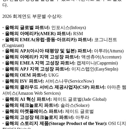
다.
2026 회계연도 부문별 수상자:
· 올해의 글로벌 파트너:
인포시스(Infosys)
· 올해의 아메리카(AMER) 파트너:
RSM
· 올해의 EMEA(유럽·중동·아프리카) 파트너:
코그니전트
(Cognizant)
· 올해의 APJ(아시아 태평양 및 일본) 파트너:
아투라(Atturra)
· 올해의 아메리카 지역 고성장 파트너:
액센츄어(Accenture)
· 올해의 EMEA 지역 고성장 파트너:
캡제미니(Capgemini)
· 올해의 APJ 지역 고성장 파트너:
이지스텝인(EasyStepIn)
· 올해의 OEM 파트너:
UKG
· 올해의 ISV 파트너:
서비스나우(ServiceNow)
· 올해의 클라우드 서비스 제공사업자(CSP) 파트너:
아마존 웹
서비스(Amazon Web Services)
· 올해의 AI 혁신 파트너:
제이드 글로벌(Jade Global)
· 올해의 테크놀로지 파트너:
솔라스(Solace)
· 올해의 마켓플레이스 파트너:
제이드 글로벌
· 올해의 고성장 테크놀로지 파트너:
아투라
· 올해의 스토리지 제품(Storage Product of the Year):
OSI 디지