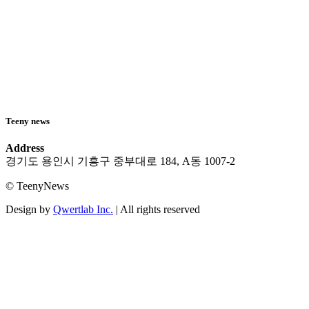
Teeny news
Address
경기도 용인시 기흥구 중부대로 184, A동 1007-2
© TeenyNews
Design by
Qwertlab Inc.
| All rights reserved