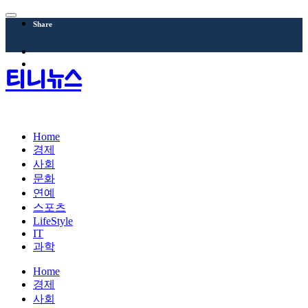
Share
티니뉴스
Home
경제
사회
문화
연예
스포츠
LifeStyle
IT
과학
Home
경제
사회