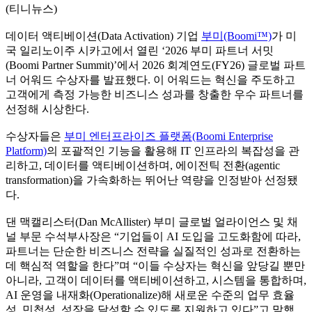
(티니뉴스)
데이터 액티베이션(Data Activation) 기업
부미(Boomi™)
가 미
국 일리노이주 시카고에서 열린 ‘2026 부미 파트너 서밋
(Boomi Partner Summit)’에서 2026 회계연도(FY26) 글로벌 파트
너 어워드 수상자를 발표했다. 이 어워드는 혁신을 주도하고
고객에게 측정 가능한 비즈니스 성과를 창출한 우수 파트너를
선정해 시상한다.
수상자들은
부미 엔터프라이즈 플랫폼(Boomi Enterprise
Platform)
의 포괄적인 기능을 활용해 IT 인프라의 복잡성을 관
리하고, 데이터를 액티베이션하며, 에이전틱 전환(agentic
transformation)을 가속화하는 뛰어난 역량을 인정받아 선정됐
다.
댄 맥캘리스터(Dan McAllister) 부미 글로벌 얼라이언스 및 채
널 부문 수석부사장은 “기업들이 AI 도입을 고도화함에 따라,
파트너는 단순한 비즈니스 전략을 실질적인 성과로 전환하는
데 핵심적 역할을 한다”며 “이들 수상자는 혁신을 앞당길 뿐만
아니라, 고객이 데이터를 액티베이션하고, 시스템을 통합하며,
AI 운영을 내재화(Operationalize)해 새로운 수준의 업무 효율
성, 민첩성, 성장을 달성할 수 있도록 지원하고 있다”고 말했