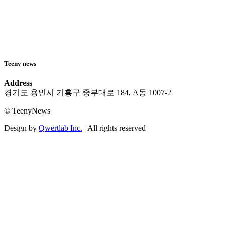
Teeny news
Address
경기도 용인시 기흥구 중부대로 184, A동 1007-2
© TeenyNews
Design by
Qwertlab Inc.
| All rights reserved