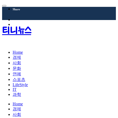
Share
티니뉴스
Home
경제
사회
문화
연예
스포츠
LifeStyle
IT
과학
Home
경제
사회